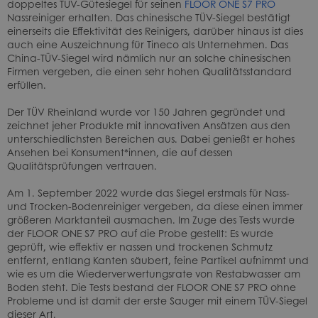
doppeltes TÜV-Gütesiegel für seinen
FLOOR ONE S7 PRO
Nassreiniger erhalten. Das chinesische TÜV-Siegel bestätigt
einerseits die Effektivität des Reinigers, darüber hinaus ist dies
auch eine Auszeichnung für Tineco als Unternehmen. Das
China-TÜV-Siegel wird nämlich nur an solche chinesischen
Firmen vergeben, die einen sehr hohen Qualitätsstandard
erfüllen.
Der TÜV Rheinland wurde vor 150 Jahren gegründet und
zeichnet jeher Produkte mit innovativen Ansätzen aus den
unterschiedlichsten Bereichen aus. Dabei genießt er hohes
Ansehen bei Konsument*innen, die auf dessen
Qualitätsprüfungen vertrauen.
Am 1. September 2022 wurde das Siegel erstmals für Nass-
und Trocken-Bodenreiniger vergeben, da diese einen immer
größeren Marktanteil ausmachen. Im Zuge des Tests wurde
der FLOOR ONE S7 PRO auf die Probe gestellt: Es wurde
geprüft, wie effektiv er nassen und trockenen Schmutz
entfernt, entlang Kanten säubert, feine Partikel aufnimmt und
wie es um die Wiederverwertungsrate von Restabwasser am
Boden steht. Die Tests bestand der FLOOR ONE S7 PRO ohne
Probleme und ist damit der erste Sauger mit einem TÜV-Siegel
dieser Art.