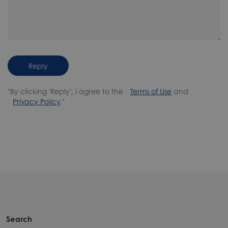
Reply
"By clicking 'Reply', I agree to the
Terms of Use
and
Privacy Policy
."
Search