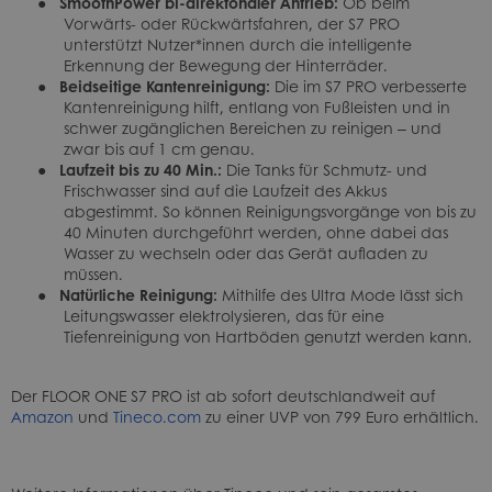
●
SmoothPower bi-direktonaler Antrieb:
Ob beim
Vorwärts- oder Rückwärtsfahren, der S7 PRO
unterstützt Nutzer*innen durch die intelligente
Erkennung der Bewegung der Hinterräder.
●
Beidseitige Kantenreinigung:
Die im S7 PRO verbesserte
Kantenreinigung hilft, entlang von Fußleisten und in
schwer zugänglichen Bereichen zu reinigen ‒ und
zwar bis auf 1 cm genau.
●
Laufzeit bis zu 40 Min.:
Die Tanks für Schmutz- und
Frischwasser sind auf die Laufzeit des Akkus
abgestimmt. So können Reinigungsvorgänge von bis zu
40 Minuten durchgeführt werden, ohne dabei das
Wasser zu wechseln oder das Gerät aufladen zu
müssen.
●
Natürliche Reinigung:
Mithilfe des Ultra Mode lässt sich
Leitungswasser elektrolysieren, das für eine
Tiefenreinigung von Hartböden genutzt werden kann.
Der FLOOR ONE S7 PRO ist ab sofort deutschlandweit auf
Amazon
und
Tineco.com
zu einer UVP von 799 Euro erhältlich.